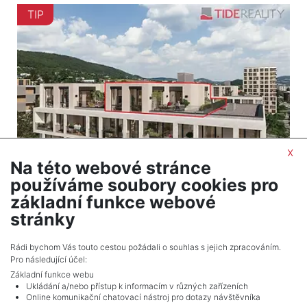
TIP
x
Na této webové stránce
používáme soubory cookies pro
2
Byt na prodej / 5+kk / 176 m
základní funkce webové
Beroun-Město - Beroun
stránky
Info o ceně u RK
Rádi bychom Vás touto cestou požádali o souhlas s jejich zpracováním.
Pro následující účel:
Základní funkce webu
Ukládání a/nebo přístup k informacím v různých zařízeních
Online komunikační chatovací nástroj pro dotazy návštěvníka