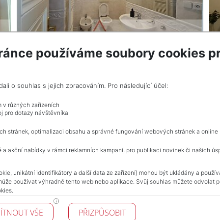
ránce používáme soubory cookies pr
VÍCE INF
i o souhlas s jejich zpracováním. Pro následující účel:
rovize
m v různých zařízeních
j pro dotazy návštěvníka
Celkem
3
inzerátů.
ch stránek, optimalizaci obsahu a správné fungování webových stránek a online
 a akční nabídky v rámci reklamních kampaní, pro publikaci novinek či našich ús
NAVIGACE
kie, unikátní identifikátory a další data ze zařízení) mohou být ukládány a použí
může používat výhradně tento web nebo aplikace. Svůj souhlas můžete odvolat po
Obchodní podmínky
kies.
Ochrana osobních údajů
Realitní kanceláře
ÍTNOUT VŠE
PŘIZPŮSOBIT
Kontakt