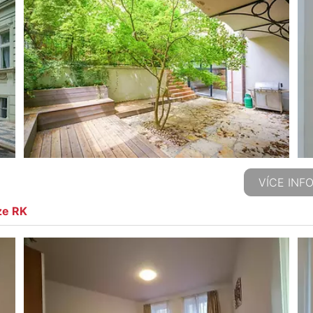
VÍCE INF
ze RK