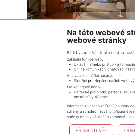
Na této webové st
webové stránky
2
Byt na prodej / 6 a více / 177 m
Praha 1 - Staré Město
Rádi bychom Vás touto cestou požádal
31 461 210 Kč (za nemovitost) Cena včetně p
Základní funkce webu
Ukládání a/nebo přístup k informací
Online komunikační chatovací nástro
Analytické a měřící nástroje
Sloužící pro zlepšení našich webový
Marketingové účely
Potřebné pro tvorbu personalizované
prostředí využíváme.
Informace z vašeho zařízení (soubory coo
sdíleny a synchronizovány, případně je 
stránky nebo v zásadách zpracování coo
PŘIJMOUT VŠE
ODM