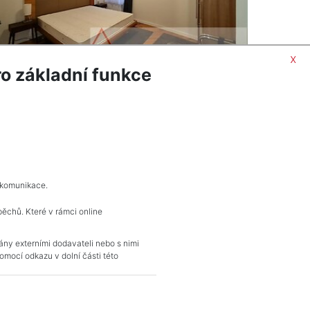
x
o základní funkce
ORMACÍ
POPTAT NEMOVITOST
 komunikace.
pěchů. Které v rámci online
KONTAKT
vány externími dodavateli nebo s nimi
mocí odkazu v dolní části této
Pražské reality
Budějovická 778/3
140 00 Praha 4