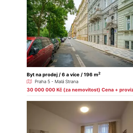
2
Byt na prodej / 6 a více / 196 m
Praha 5 - Malá Strana
30 000 000 Kč (za nemovitost) Cena + provi