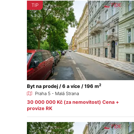
TIP
2
Byt na prodej / 6 a více / 196 m
Praha 5 - Malá Strana
30 000 000 Kč (za nemovitost) Cena +
provize RK