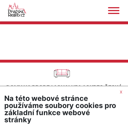
DOMY NA PRODEJ
/
CHALUPA
/
OKRES ČESKÁ
x
LÍPA
Na této webové stránce
SEŘADIT PODLE CENY
používáme soubory cookies pro
základní funkce webové
UPRAVIT HLEDÁNÍ
stránky