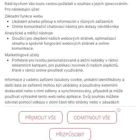
Rádi bychom Vás touto cestou požádali o souhlas s jejich zpracováním.
Pro následující účel:
Základní funkce webu
Ukládání a/nebo přístup k informacím v různých zařízeních
Online komunikační chatovací nástroj pro dotazy návštěvníka
Analytické a měřící nástroje
Sloužící pro zlepšení našich webových stránek, optimalizaci
obsahu a správné fungování webových stránek a online
komunikace.
Marketingové účely
Potřebné pro tvorbu personalizované a akční nabídky v rámci
NAVIGACE
reklamních kampaní, pro publikaci novinek či našich úspěchů.
Které v rámci online prostředí využíváme.
Obchodní podmínky
Ochrana osobních údajů
Informace z vašeho zařízení (soubory cookie, unikátní identifikátory a
další data ze zařízení) mohou být ukládány a používány externími
Realitní kanceláře
dodavateli nebo s nimi sdíleny a synchronizovány, případně je může
Kontakt
používat výhradně tento web nebo aplikace. Svůj souhlas můžete
Zpracování cookies
odvolat pomocí odkazu v dolní části této stránky nebo v zásadách
zpracování cookies.
KONTAKT
PŘIJMOUT VŠE
ODMÍTNOUT VŠE
Pražské reality
Budějovická 778/3
140 00 Praha 4
PŘIZPŮSOBIT