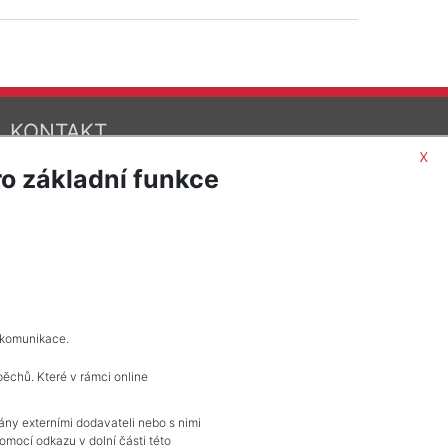
KONTAKT
x
Pražské reality
o základní funkce
Budějovická 778/3
140 00 Praha 4
 komunikace.
pěchů. Které v rámci online
vány externími dodavateli nebo s nimi
mocí odkazu v dolní části této