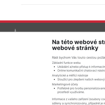
Na této webové st
webové stránky
Rádi bychom Vás touto cestou požádal
© 2026 Pražské reality - Všechna práva vyhrazena !
Základní funkce webu
Ukládání a/nebo přístup k informací
Online komunikační chatovací nástro
Analytické a měřící nástroje
Sloužící pro zlepšení našich webový
Marketingové účely
Potřebné pro tvorbu personalizované
prostředí využíváme.
Informace z vašeho zařízení (soubory coo
sdíleny a synchronizovány, případně je 