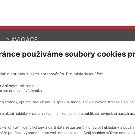
NAVIGACE
Obchodní podmínky
ránce používáme soubory cookies pr
Ochrana osobních údajů
Realitní kanceláře
Kontakt
Zpracování cookies
i o souhlas s jejich zpracováním. Pro následující účel:
m v různých zařízeních
j pro dotazy návštěvníka
ch stránek, optimalizaci obsahu a správné fungování webových stránek a online
 a akční nabídky v rámci reklamních kampaní, pro publikaci novinek či našich ús
kie, unikátní identifikátory a další data ze zařízení) mohou být ukládány a použí
může používat výhradně tento web nebo aplikace. Svůj souhlas můžete odvolat po