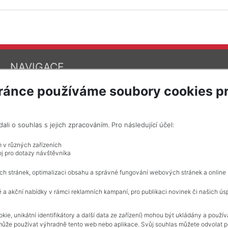
NAVIGACE
Obchodní podmínky
ránce používáme soubory cookies pr
Ochrana osobních údajů
Realitní kanceláře
Kontakt
Zpracování cookies
i o souhlas s jejich zpracováním. Pro následující účel:
m v různých zařízeních
j pro dotazy návštěvníka
ch stránek, optimalizaci obsahu a správné fungování webových stránek a online
 a akční nabídky v rámci reklamních kampaní, pro publikaci novinek či našich ús
kie, unikátní identifikátory a další data ze zařízení) mohou být ukládány a použí
může používat výhradně tento web nebo aplikace. Svůj souhlas můžete odvolat po