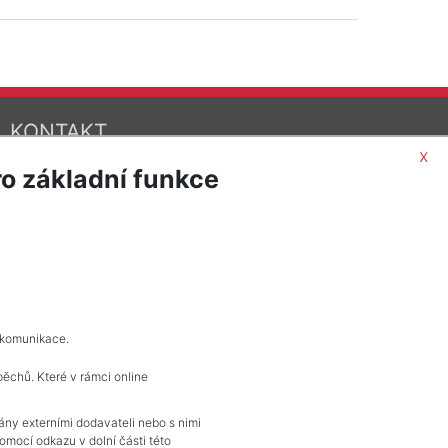
KONTAKT
x
Pražské reality
o základní funkce
Budějovická 778/3
140 00 Praha 4
 komunikace.
pěchů. Které v rámci online
vány externími dodavateli nebo s nimi
mocí odkazu v dolní části této