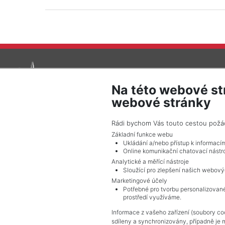
Na této webové st
webové stránky
Rádi bychom Vás touto cestou požádal
© 2026 Pražské reality - Všechna práva vyhrazena !
Základní funkce webu
Ukládání a/nebo přístup k informací
Online komunikační chatovací nástro
Analytické a měřící nástroje
Sloužící pro zlepšení našich webový
Marketingové účely
Potřebné pro tvorbu personalizované
prostředí využíváme.
Informace z vašeho zařízení (soubory coo
sdíleny a synchronizovány, případně je 