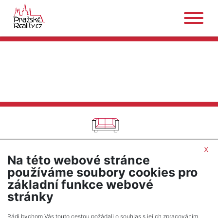
DOMY NA PRODEJ
/
CHATA
/
OKRES TRUTNOV
x
Na této webové stránce
SEŘADIT PODLE CENY
používáme soubory cookies pro
základní funkce webové
UPRAVIT HLEDÁNÍ
stránky
Rádi bychom Vás touto cestou požádali o souhlas s jejich zpracováním.