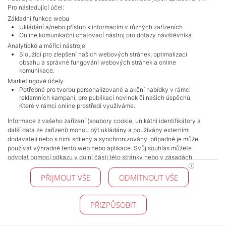
Pro následující účel:
Základní funkce webu
Ukládání a/nebo přístup k informacím v různých zařízeních
Online komunikační chatovací nástroj pro dotazy návštěvníka
Analytické a měřící nástroje
Sloužící pro zlepšení našich webových stránek, optimalizaci
obsahu a správné fungování webových stránek a online
komunikace.
Marketingové účely
NAVIGACE
Potřebné pro tvorbu personalizované a akční nabídky v rámci
reklamních kampaní, pro publikaci novinek či našich úspěchů.
Obchodní podmínky
Které v rámci online prostředí využíváme.
Ochrana osobních údajů
Informace z vašeho zařízení (soubory cookie, unikátní identifikátory a
Realitní kanceláře
další data ze zařízení) mohou být ukládány a používány externími
Kontakt
dodavateli nebo s nimi sdíleny a synchronizovány, případně je může
Zpracování cookies
používat výhradně tento web nebo aplikace. Svůj souhlas můžete
odvolat pomocí odkazu v dolní části této stránky nebo v zásadách
KONTAKT
zpracování cookies.
PŘIJMOUT VŠE
ODMÍTNOUT VŠE
Pražské reality
Budějovická 778/3
140 00 Praha 4
PŘIZPŮSOBIT
© 2026 Pražské reality - Všechna práva vyhrazena !