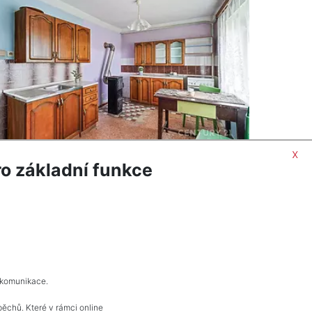
x
o základní funkce
ORMACÍ
POPTAT NEMOVITOST
 komunikace.
pěchů. Které v rámci online