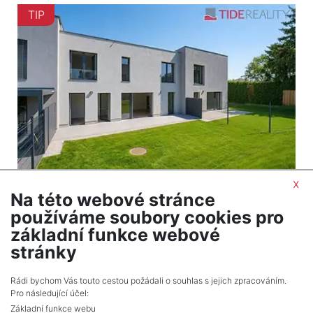
TIP
x
Na této webové stránce
2
Dům na prodej / rodinný dům / 147 m
používáme soubory cookies pro
Praha
základní funkce webové
18 800 000 Kč (za nemovitost) Cena + provize
stránky
RK, Cena k jednání
Rádi bychom Vás touto cestou požádali o souhlas s jejich zpracováním.
Pro následující účel:
Základní funkce webu