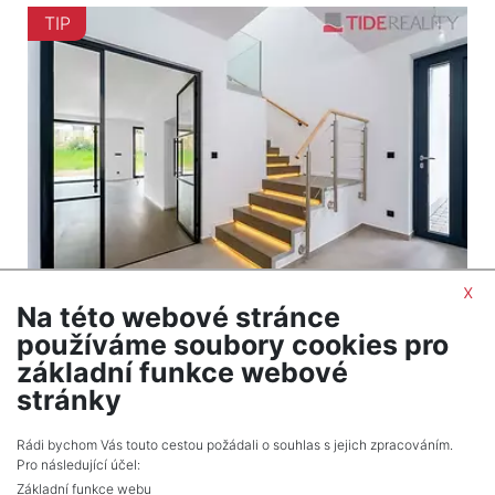
TIP
x
Na této webové stránce
2
Dům na prodej / rodinný dům / 170 m
používáme soubory cookies pro
Praha
základní funkce webové
21 800 000 Kč (za nemovitost) Cena včetně
stránky
provize
Rádi bychom Vás touto cestou požádali o souhlas s jejich zpracováním.
Pro následující účel:
Základní funkce webu