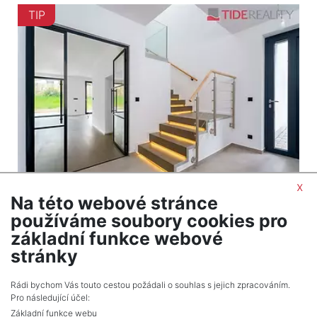
TIP
x
Na této webové stránce
2
Dům na prodej / rodinný dům / 170 m
používáme soubory cookies pro
Praha
základní funkce webové
21 800 000 Kč (za nemovitost) Cena včetně
stránky
provize
Rádi bychom Vás touto cestou požádali o souhlas s jejich zpracováním.
Pro následující účel:
Základní funkce webu