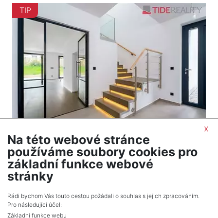
TIP
x
Na této webové stránce
2
Dům na prodej / rodinný dům / 170 m
používáme soubory cookies pro
Praha
základní funkce webové
21 800 000 Kč (za nemovitost) Cena včetně
stránky
provize
Rádi bychom Vás touto cestou požádali o souhlas s jejich zpracováním.
Pro následující účel:
Základní funkce webu