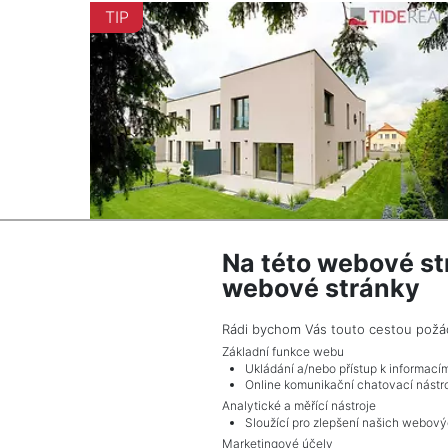
TIP
Na této webové st
webové stránky
2
Dům na prodej / rodinný dům / 170 m
Praha
Rádi bychom Vás touto cestou požádal
21 800 000 Kč (za nemovitost) Cena včetně
Základní funkce webu
provize
Ukládání a/nebo přístup k informací
Online komunikační chatovací nástro
Analytické a měřící nástroje
Sloužící pro zlepšení našich webový
Marketingové účely