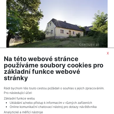
x
Na této webové stránce
2
Dům na prodej / rodinný dům / 128 m
používáme soubory cookies pro
Drahotín
základní funkce webové
2 690 000 Kč (za nemovitost) Cena + provize RK
stránky
Celkem
2
inzerátů.
Rádi bychom Vás touto cestou požádali o souhlas s jejich zpracováním.
Pro následující účel:
Základní funkce webu
Ukládání a/nebo přístup k informacím v různých zařízeních
Online komunikační chatovací nástroj pro dotazy návštěvníka
Analytické a měřící nástroje