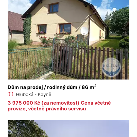
2
Dům na prodej / rodinný dům / 86 m
Hluboká - Kdyně
3 975 000 Kč (za nemovitost) Cena včetně
provize, včetně právního servisu