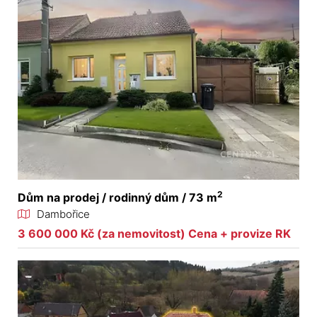
2
Dům na prodej / rodinný dům / 73 m
Dambořice
3 600 000 Kč (za nemovitost) Cena + provize RK