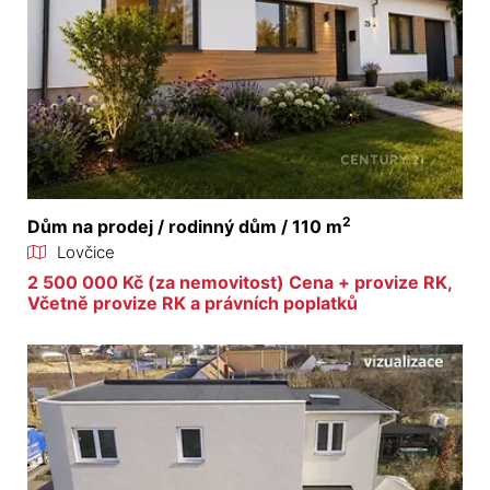
2
Dům na prodej / rodinný dům / 110 m
Lovčice
2 500 000 Kč (za nemovitost) Cena + provize RK,
Včetně provize RK a právních poplatků