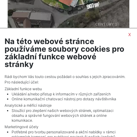
x
Na této webové stránce
2
Dům na prodej / rodinný dům / 310 m
používáme soubory cookies pro
Bohuslavice - Kyjov
základní funkce webové
4 500 000 Kč (za nemovitost) Cena + provize RK
stránky
Celkem
5
inzerátů.
Rádi bychom Vás touto cestou požádali o souhlas s jejich zpracováním.
Pro následující účel:
Základní funkce webu
Ukládání a/nebo přístup k informacím v různých zařízeních
Online komunikační chatovací nástroj pro dotazy návštěvníka
Analytické a měřící nástroje
Sloužící pro zlepšení našich webových stránek, optimalizaci
obsahu a správné fungování webových stránek a online
komunikace.
Marketingové účely
Potřebné pro tvorbu personalizované a akční nabídky v rámci
reklamních kampaní, pro publikaci novinek či našich úspěchů.