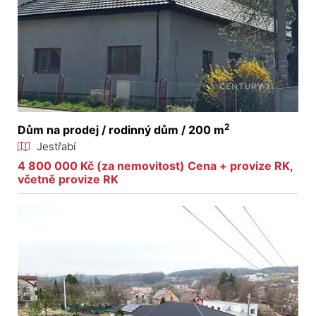
2
Dům na prodej / rodinný dům / 200 m
Jestřabí
4 800 000 Kč (za nemovitost) Cena + provize RK,
včetně provize RK