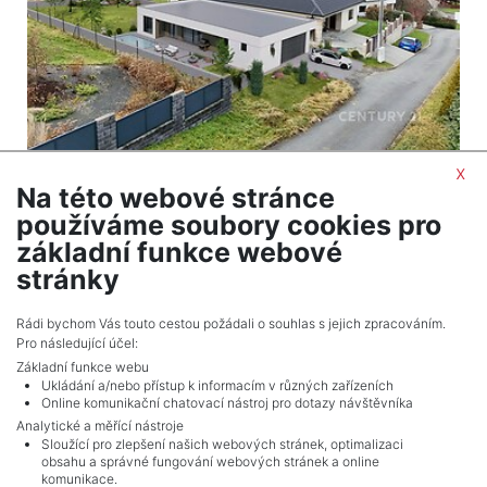
x
2
Dům na prodej / rodinný dům / 143 m
Na této webové stránce
Březnice
používáme soubory cookies pro
11 912 500 Kč (za nemovitost) Cena včetně
základní funkce webové
provize
stránky
Celkem
6
inzerátů.
Rádi bychom Vás touto cestou požádali o souhlas s jejich zpracováním.
Pro následující účel:
Základní funkce webu
Ukládání a/nebo přístup k informacím v různých zařízeních
Online komunikační chatovací nástroj pro dotazy návštěvníka
Analytické a měřící nástroje
Sloužící pro zlepšení našich webových stránek, optimalizaci
obsahu a správné fungování webových stránek a online
komunikace.