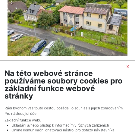
2
Dům na prodej / rodinný dům / 122 m
x
Počerny - Karlovy Vary
Na této webové stránce
5 990 000 Kč (za nemovitost) Cena + provize RK,
používáme soubory cookies pro
Cena k jednání, V případě většího počtu zájemců
základní funkce webové
proběhne jednání o ceně.
stránky
Celkem
1
inzerátů.
Rádi bychom Vás touto cestou požádali o souhlas s jejich zpracováním.
Pro následující účel:
Základní funkce webu
Ukládání a/nebo přístup k informacím v různých zařízeních
Online komunikační chatovací nástroj pro dotazy návštěvníka