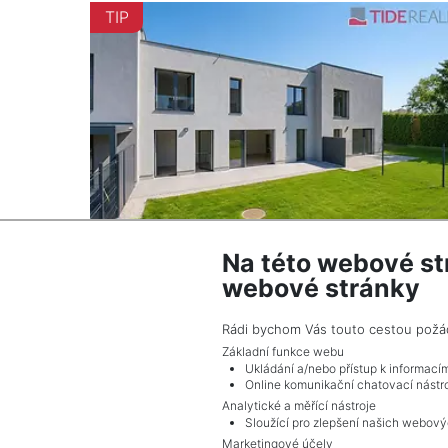
TIP
Na této webové st
webové stránky
2
Dům na prodej / rodinný dům / 147 m
Praha
Rádi bychom Vás touto cestou požádal
18 800 000 Kč (za nemovitost) Cena + provi
Základní funkce webu
RK, Cena k jednání
Ukládání a/nebo přístup k informací
Online komunikační chatovací nástro
Analytické a měřící nástroje
Sloužící pro zlepšení našich webový
Marketingové účely