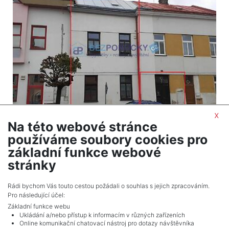
x
2
Dům na prodej / rodinný dům / 73 m
Na této webové stránce
Přibyslav
používáme soubory cookies pro
2 990 000 Kč (za nemovitost) Cena včetně
základní funkce webové
provize
stránky
Celkem
1
inzerátů.
Rádi bychom Vás touto cestou požádali o souhlas s jejich zpracováním.
Pro následující účel:
Základní funkce webu
Ukládání a/nebo přístup k informacím v různých zařízeních
Online komunikační chatovací nástroj pro dotazy návštěvníka