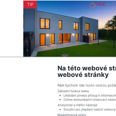
TIP
Na této webové st
webové stránky
2
Dům na prodej / rodinný dům / 147 m
Praha
Rádi bychom Vás touto cestou požádal
18 800 000 Kč (za nemovitost) Cena + provi
Základní funkce webu
RK, Cena k jednání
Ukládání a/nebo přístup k informací
Online komunikační chatovací nástro
Analytické a měřící nástroje
Sloužící pro zlepšení našich webový
Marketingové účely