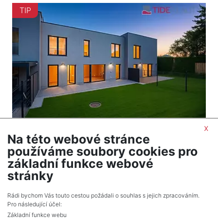
TIP
x
Na této webové stránce
2
Dům na prodej / rodinný dům / 147 m
používáme soubory cookies pro
Praha
základní funkce webové
18 800 000 Kč (za nemovitost) Cena + provize
stránky
RK, Cena k jednání
Rádi bychom Vás touto cestou požádali o souhlas s jejich zpracováním.
Pro následující účel:
Základní funkce webu