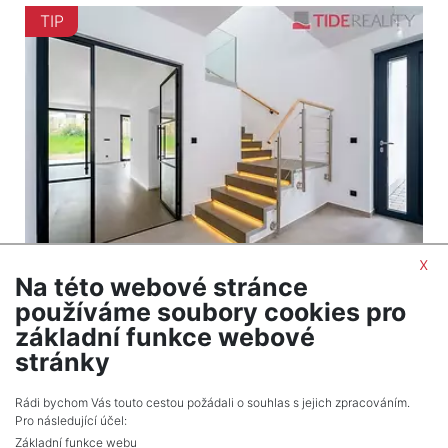
TIP
x
Na této webové stránce
2
Dům na prodej / rodinný dům / 170 m
používáme soubory cookies pro
Praha
základní funkce webové
21 800 000 Kč (za nemovitost) Cena včetně
stránky
provize
Rádi bychom Vás touto cestou požádali o souhlas s jejich zpracováním.
Pro následující účel:
Základní funkce webu