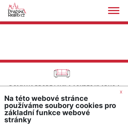
DOMY NA PRODEJ
/
VILA
/
OKRES KLADNO
/
x
UNHOŠŤ
Na této webové stránce
SEŘADIT PODLE CENY
používáme soubory cookies pro
základní funkce webové
UPRAVIT HLEDÁNÍ
stránky