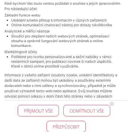
Rádi bychom Vás touto cestou požádali o souhlas s jejich zpracováním.
Pro následující účel:
Základní funkce webu
Ukládání a/nebo přístup k informacím v různých zařízeních
Online komunikační chatovací nástroj pro dotazy návštěvníka
Analytické a měřící nástroje
Sloužící pro zlepšení našich webových stránek, optimalizaci
obsahu a správné fungování webových stránek a online
komunikace.
Marketingové účely
Potřebné pro tvorbu personalizované a akční nabídky v rámci
NAVIGACE
reklamních kampaní, pro publikaci novinek či našich úspěchů.
Které v rámci online prostředí využíváme.
Obchodní podmínky
Ochrana osobních údajů
Informace z vašeho zařízení (soubory cookie, unikátní identifikátory a
další data ze zařízení) mohou být ukládány a používány externími
Realitní kanceláře
dodavateli nebo s nimi sdíleny a synchronizovány, případně je může
Kontakt
používat výhradně tento web nebo aplikace. Svůj souhlas můžete
Zpracování cookies
odvolat pomocí odkazu v dolní části této stránky nebo v zásadách
zpracování cookies.
KONTAKT
PŘIJMOUT VŠE
ODMÍTNOUT VŠE
Pražské reality
Budějovická 778/3
140 00 Praha 4
PŘIZPŮSOBIT