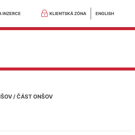
A INZERCE
KLIENTSKÁ ZÓNA
ENGLISH
NŠOV
/
ČÁST ONŠOV