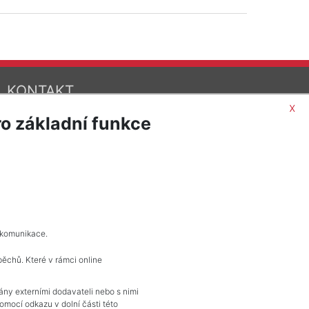
KONTAKT
x
Pražské reality
o základní funkce
Budějovická 778/3
140 00 Praha 4
 komunikace.
pěchů. Které v rámci online
vány externími dodavateli nebo s nimi
mocí odkazu v dolní části této