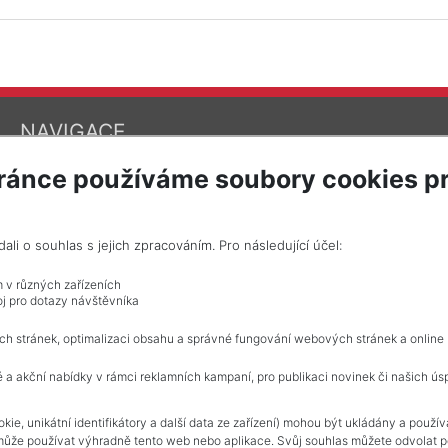
NAVIGACE
Obchodní podmínky
ránce používáme soubory cookies pr
Ochrana osobních údajů
Realitní kanceláře
Kontakt
Zpracování cookies
i o souhlas s jejich zpracováním. Pro následující účel:
m v různých zařízeních
j pro dotazy návštěvníka
ch stránek, optimalizaci obsahu a správné fungování webových stránek a online
 a akční nabídky v rámci reklamních kampaní, pro publikaci novinek či našich ús
kie, unikátní identifikátory a další data ze zařízení) mohou být ukládány a použí
může používat výhradně tento web nebo aplikace. Svůj souhlas můžete odvolat po