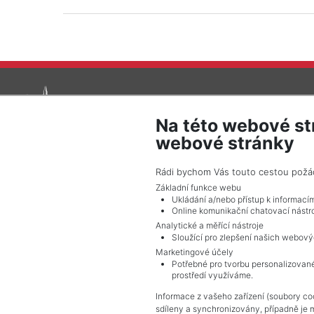
Na této webové st
webové stránky
Rádi bychom Vás touto cestou požádal
© 2026 Pražské reality - Všechna práva vyhrazena !
Základní funkce webu
Ukládání a/nebo přístup k informací
Online komunikační chatovací nástro
Analytické a měřící nástroje
Sloužící pro zlepšení našich webový
Marketingové účely
Potřebné pro tvorbu personalizované
prostředí využíváme.
Informace z vašeho zařízení (soubory coo
sdíleny a synchronizovány, případně je 