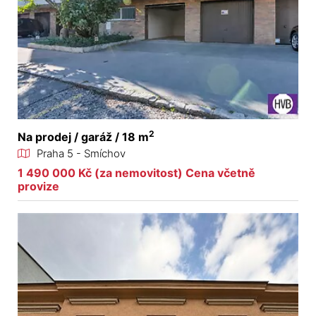
2
Na prodej / garáž / 18 m
Praha 5 - Smíchov
1 490 000 Kč (za nemovitost) Cena včetně
provize