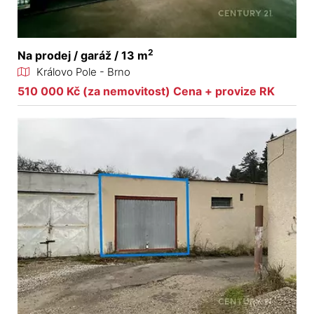
2
Na prodej / garáž / 13 m
Královo Pole - Brno
510 000 Kč (za nemovitost) Cena + provize RK