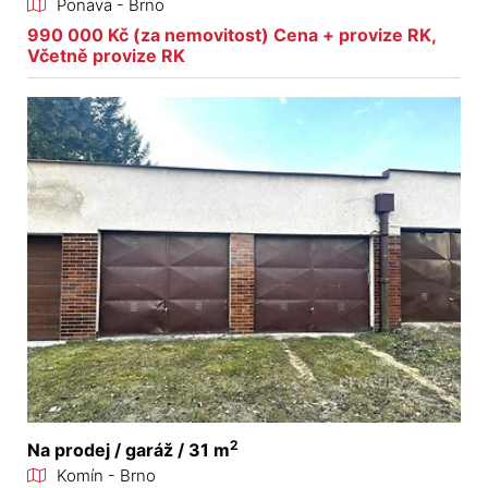
Ponava - Brno
990 000 Kč (za nemovitost) Cena + provize RK,
Včetně provize RK
2
Na prodej / garáž / 31 m
Komín - Brno