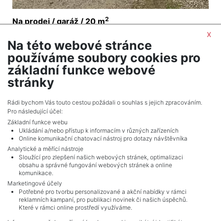
2
Na prodej / garáž / 20 m
Líšeň - Brno
x
Na této webové stránce
960 000 Kč (za nemovitost) Cena včetně provize,
používáme soubory cookies pro
Včetně provize RK
základní funkce webové
stránky
NÁSLEDUJÍCÍ
Celkem
13
inzerátů.
Rádi bychom Vás touto cestou požádali o souhlas s jejich zpracováním.
Pro následující účel:
Základní funkce webu
Ukládání a/nebo přístup k informacím v různých zařízeních
Online komunikační chatovací nástroj pro dotazy návštěvníka
Analytické a měřící nástroje
Sloužící pro zlepšení našich webových stránek, optimalizaci
obsahu a správné fungování webových stránek a online
komunikace.
Marketingové účely
Potřebné pro tvorbu personalizované a akční nabídky v rámci
reklamních kampaní, pro publikaci novinek či našich úspěchů.
NAVIGACE
Které v rámci online prostředí využíváme.
Obchodní podmínky