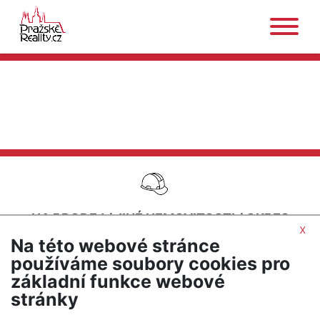
NA PRODEJ
/
JINÉ NEMOVITOSTI
/
OKRES
x
PROSTĚJOV
/
PROSTĚJOV
Na této webové stránce
SEŘADIT PODLE CENY
používáme soubory cookies pro
základní funkce webové
UPRAVIT HLEDÁNÍ
stránky