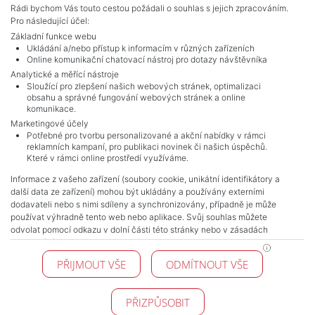
Rádi bychom Vás touto cestou požádali o souhlas s jejich zpracováním.
Pro následující účel:
Základní funkce webu
Ukládání a/nebo přístup k informacím v různých zařízeních
Online komunikační chatovací nástroj pro dotazy návštěvníka
Analytické a měřící nástroje
Sloužící pro zlepšení našich webových stránek, optimalizaci
obsahu a správné fungování webových stránek a online
komunikace.
Marketingové účely
Potřebné pro tvorbu personalizované a akční nabídky v rámci
NAVIGACE
reklamních kampaní, pro publikaci novinek či našich úspěchů.
Které v rámci online prostředí využíváme.
Obchodní podmínky
Ochrana osobních údajů
Informace z vašeho zařízení (soubory cookie, unikátní identifikátory a
další data ze zařízení) mohou být ukládány a používány externími
Realitní kanceláře
dodavateli nebo s nimi sdíleny a synchronizovány, případně je může
Kontakt
používat výhradně tento web nebo aplikace. Svůj souhlas můžete
Zpracování cookies
odvolat pomocí odkazu v dolní části této stránky nebo v zásadách
zpracování cookies.
KONTAKT
PŘIJMOUT VŠE
ODMÍTNOUT VŠE
Pražské reality
Budějovická 778/3
140 00 Praha 4
PŘIZPŮSOBIT