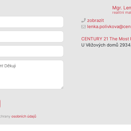
Mgr. Le
realitní ma
zobrazit
lenka.polivkova@cen
CENTURY 21 The Most R
U Věžových domů 2934/
ochrany
osobních údajů