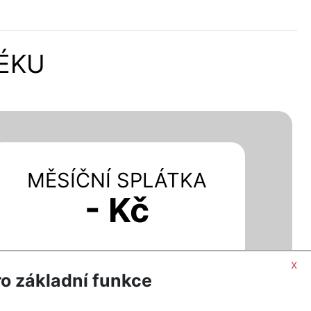
TÉKU
MĚSÍČNÍ SPLÁTKA
- Kč
Při úroku - % p.a.
x
o základní funkce
MÁM ZÁJEM O HYPOTÉKU