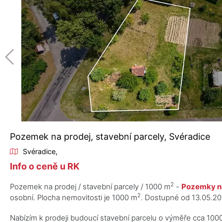
Pozemek na prodej, stavební parcely, Svéradice
Svéradice,
Info o ceně u RK
2
Pozemek na prodej / stavební parcely / 1000 m
-
Pozemky n
2
osobní. Plocha nemovitosti je 1000 m
. Dostupné od 13.05.20
Nabízím k prodeji budoucí stavební parcelu o výměře cca 1000