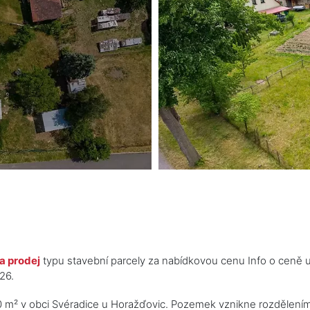
a prodej
typu stavební parcely za nabídkovou cenu Info o ceně 
26.
 m² v obci Svéradice u Horažďovic. Pozemek vznikne rozdělením s