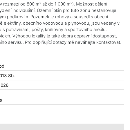
 v rozmezí od 800 m² až do 1 000 m²). Možnost dělení
dlení individuální. Územní plán pro tuto zónu nestanovuje
ným podkrovím. Pozemek je rohový a sousedí s obecní
tně elektřiny, obecního vodovodu a plynovodu, jsou vedeny v
s potravinami, pošty, knihovny a sportovního areálu.
vicích. Výhodou lokality je také dobrá dopravní dostupnost,
ho servisu. Pro doplňující dotazy mě neváhejte kontaktovat.
od
2013 Sb.
2026
s