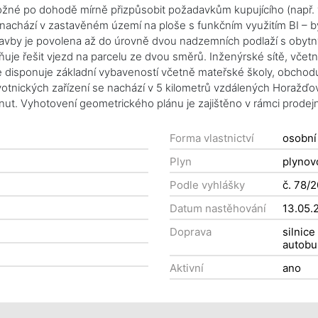
 možné po dohodě mírně přizpůsobit požadavkům kupujícího (např.
nachází v zastavěném území na ploše s funkčním využitím BI – by
stavby je povolena až do úrovně dvou nadzemních podlaží s obyt
ňuje řešit vjezd na parcelu ze dvou směrů. Inženýrské sítě, vče
 disponuje základní vybaveností včetně mateřské školy, obchodu 
ravotnických zařízení se nachází v 5 kilometrů vzdálených Horažďo
t. Vyhotovení geometrického plánu je zajištěno v rámci prodejní
Forma vlastnictví
osobní
Plyn
plynov
Podle vyhlášky
č. 78/
Datum nastěhování
13.05.
Doprava
silnice
autobu
Aktivní
ano