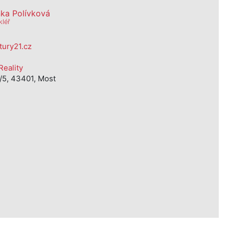
nka Polívková
kléř
tury21.cz
eality
5, 43401, Most