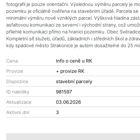
fotografii je pouze orientační. Výslednou výměru parcely je
pozemku je oficiálně ověřena na stavebním úřadě. Parcela se 
minimální výměru nově vzniklých parcel. Výšková hladina zá
asfaltovou komunikací ze severní i východní strany, což umož
přilehlé komunikaci přímo na hranici pozemku. Obec Svéradice
Kompletní síť služeb, úřadů, základních i středních škol a zd
kdy spádové město Strakonice je autem dosažitelné do 25 minu
Cena
Info o ceně u RK
Provize
+ provize RK
Dispozice
stavební parcely
ID nabídky
981597
Aktualizace
03.06.2026
Aktivní dní
3