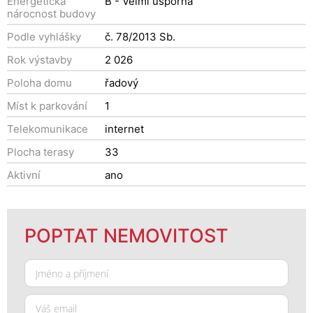
Energetická
B - Velmi úsporná
nárocnost budovy
Podle vyhlášky
č. 78/2013 Sb.
Rok výstavby
2 026
Poloha domu
řadový
Míst k parkování
1
Telekomunikace
internet
Plocha terasy
33
Aktivní
ano
POPTAT NEMOVITOST