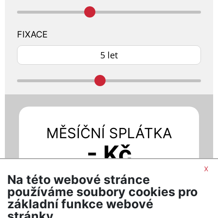
FIXACE
MĚSÍČNÍ SPLÁTKA
- Kč
x
Při úroku - % p.a.
Na této webové stránce
používáme soubory cookies pro
základní funkce webové
MÁM ZÁJEM O HYPOTÉKU
stránky