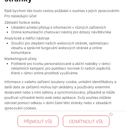
Rádi bychom Vás touto cestou požádali o souhlas s jejich zpracováním.
Pro následující účel:
Základní funkce webu
Ukládání a/nebo přístup k informacím v různých zařízeních
Online komunikační chatovací nástroj pro dotazy návštěvníka
Analytické a měřící nástroje
Sloužící pro zlepšení našich webových stránek, optimalizaci
obsahu a správné fungování webových stránek a online
komunikace.
Marketingové účely
Potřebné pro tvorbu personalizované a akční nabídky v rámci
reklamních kampaní, pro publikaci novinek či našich úspěchů.
NAVIGACE
Které v rámci online prostředí využíváme.
Obchodní podmínky
Informace z vašeho zařízení (soubory cookie, unikátní identifikátory a
Ochrana osobních údajů
další data ze zařízení) mohou být ukládány a používány externími
Realitní kanceláře
dodavateli nebo s nimi sdíleny a synchronizovány, případně je může
Kontakt
používat výhradně tento web nebo aplikace. Svůj souhlas můžete
odvolat pomocí odkazu v dolní části této stránky nebo v zásadách
Zpracování cookies
zpracování cookies.
KONTAKT
PŘIJMOUT VŠE
ODMÍTNOUT VŠE
Pražské reality
Budějovická 778/3