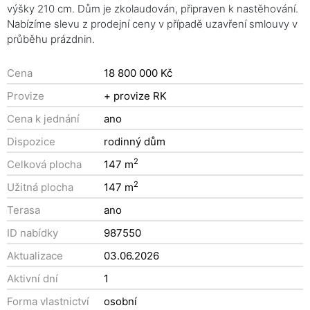
výšky 210 cm. Dům je zkolaudován, připraven k nastěhování.
Nabízíme slevu z prodejní ceny v případě uzavření smlouvy v
průběhu prázdnin.
Cena
18 800 000 Kč
Provize
+ provize RK
Cena k jednání
ano
Dispozice
rodinný dům
2
Celková plocha
147 m
2
Užitná plocha
147 m
Terasa
ano
ID nabídky
987550
Aktualizace
03.06.2026
Aktivní dní
1
Forma vlastnictví
osobní