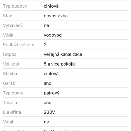
Typ budovy
cihlová
Stav
novostavba
Vybavení
ne
Voda
vodovod
Podlaží celkem
2
Odpad
veřejná kanalizace
Velikost
5 a více pokojů
Stavba
cihlová
Garáž
ano
Typ domu
patrový
Terasa
ano
Elektřina
230V
Výtah
ne