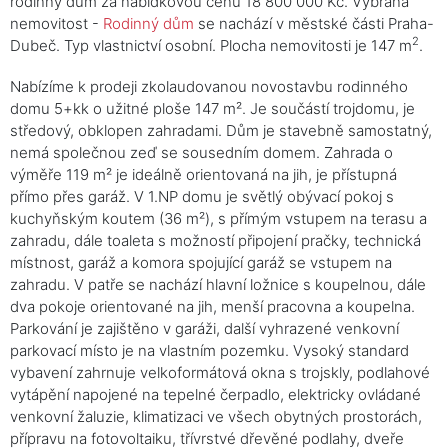
rodinný dům za nabídkovou cenu 18 800 000 Kč. Vybraná
nemovitost -
Rodinný dům
se nachází v městské části Praha-
2
Dubeč. Typ vlastnictví osobní. Plocha nemovitosti je 147 m
.
Nabízíme k prodeji zkolaudovanou novostavbu rodinného
domu 5+kk o užitné ploše 147 m². Je součástí trojdomu, je
středový, obklopen zahradami. Dům je stavebně samostatný,
nemá společnou zeď se sousedním domem. Zahrada o
výměře 119 m² je ideálně orientovaná na jih, je přístupná
přímo přes garáž. V 1.NP domu je světlý obývací pokoj s
kuchyňským koutem (36 m²), s přímým vstupem na terasu a
zahradu, dále toaleta s možností připojení pračky, technická
místnost, garáž a komora spojující garáž se vstupem na
zahradu. V patře se nachází hlavní ložnice s koupelnou, dále
dva pokoje orientované na jih, menší pracovna a koupelna.
Parkování je zajištěno v garáži, další vyhrazené venkovní
parkovací místo je na vlastním pozemku. Vysoký standard
vybavení zahrnuje velkoformátová okna s trojskly, podlahové
vytápění napojené na tepelné čerpadlo, elektricky ovládané
venkovní žaluzie, klimatizaci ve všech obytných prostorách,
přípravu na fotovoltaiku, třívrstvé dřevěné podlahy, dveře