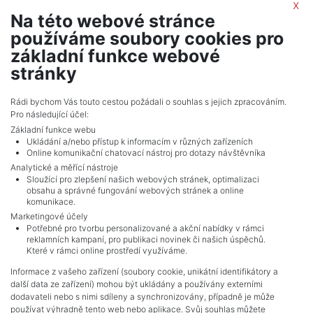
x
Na této webové stránce
2
Byt na prodej / 3+kk / 97 m
používáme soubory cookies pro
Praha 4 - Modřany
základní funkce webové
17 946 000 Kč (za nemovitost) Cena včetně DPH
stránky
Celkem
10
inzerátů.
Rádi bychom Vás touto cestou požádali o souhlas s jejich zpracováním.
Pro následující účel:
Základní funkce webu
Ukládání a/nebo přístup k informacím v různých zařízeních
Online komunikační chatovací nástroj pro dotazy návštěvníka
Analytické a měřící nástroje
Sloužící pro zlepšení našich webových stránek, optimalizaci
obsahu a správné fungování webových stránek a online
komunikace.
Marketingové účely
Potřebné pro tvorbu personalizované a akční nabídky v rámci
reklamních kampaní, pro publikaci novinek či našich úspěchů.
NAVIGACE
Které v rámci online prostředí využíváme.
Obchodní podmínky
Informace z vašeho zařízení (soubory cookie, unikátní identifikátory a
Ochrana osobních údajů
další data ze zařízení) mohou být ukládány a používány externími
Realitní kanceláře
dodavateli nebo s nimi sdíleny a synchronizovány, případně je může
Kontakt
používat výhradně tento web nebo aplikace. Svůj souhlas můžete