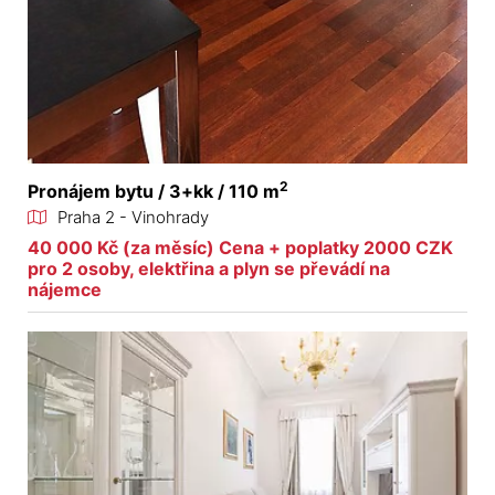
2
Pronájem bytu / 3+kk / 110 m
Praha 2 - Vinohrady
40 000 Kč (za měsíc) Cena + poplatky 2000 CZK
pro 2 osoby, elektřina a plyn se převádí na
nájemce