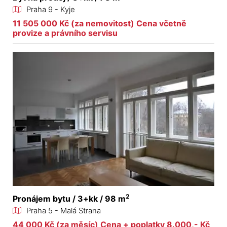
Praha 9 - Kyje
11 505 000 Kč (za nemovitost) Cena včetně
provize a právního servisu
2
Pronájem bytu / 3+kk / 98 m
Praha 5 - Malá Strana
44 000 Kč (za měsíc) Cena + poplatky 8.000,- Kč