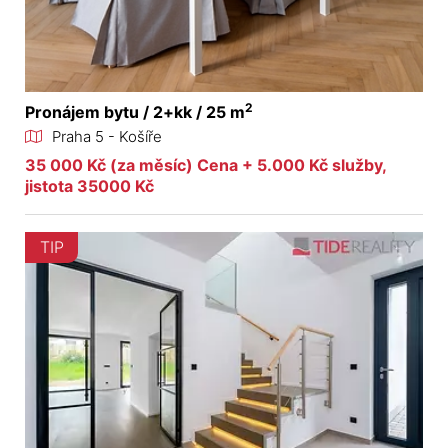
2
Pronájem bytu / 2+kk / 25 m
Praha 5 - Košíře
35 000 Kč (za měsíc) Cena + 5.000 Kč služby,
jistota 35000 Kč
TIP