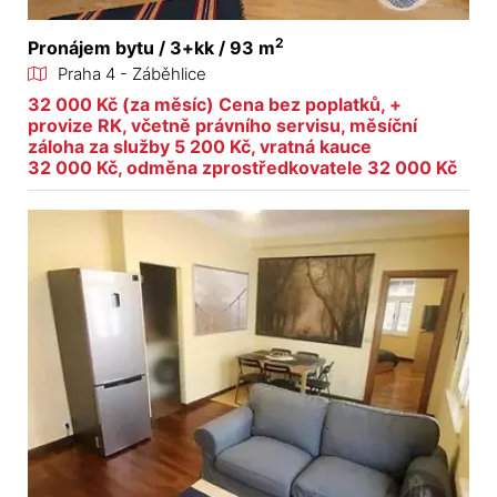
2
Pronájem bytu / 3+kk / 93 m
Praha 4 - Záběhlice
32 000 Kč (za měsíc) Cena bez poplatků, +
provize RK, včetně právního servisu, měsíční
záloha za služby 5 200 Kč, vratná kauce
32 000 Kč, odměna zprostředkovatele 32 000 Kč