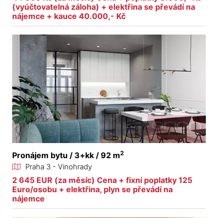
(vyúčtovatelná záloha) + elektřina se převádí na
nájemce + kauce 40.000,- Kč
2
Pronájem bytu / 3+kk / 92 m
Praha 3 - Vinohrady
2 645 EUR (za měsíc) Cena + fixní poplatky 125
Euro/osobu + elektřina, plyn se převádí na
nájemce