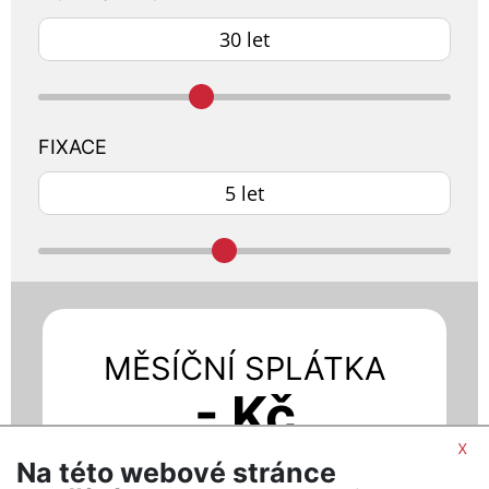
FIXACE
MĚSÍČNÍ SPLÁTKA
- Kč
x
Při úroku - % p.a.
Na této webové stránce