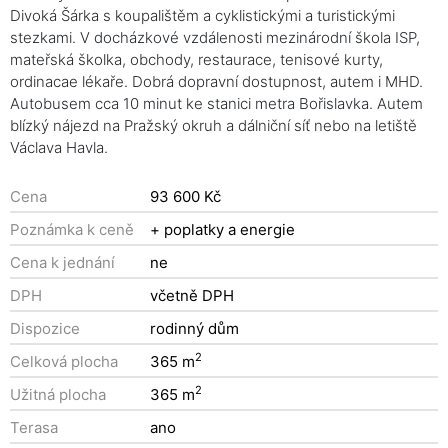
Divoká Šárka s koupalištěm a cyklistickými a turistickými
stezkami. V docházkové vzdálenosti mezinárodní škola ISP,
mateřská školka, obchody, restaurace, tenisové kurty,
ordinacae lékaře. Dobrá dopravní dostupnost, autem i MHD.
Autobusem cca 10 minut ke stanici metra Bořislavka. Autem
blízký nájezd na Pražský okruh a dálniční síť nebo na letiště
Václava Havla.
Cena
93 600 Kč
Poznámka k ceně
+ poplatky a energie
Cena k jednání
ne
DPH
včetně DPH
Dispozice
rodinný dům
2
Celková plocha
365 m
2
Užitná plocha
365 m
Terasa
ano