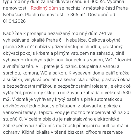
typu rodinný dům za nabídkovou cenu 93 600 Kč. Vybraná
nemovitost -
Rodinný dům
se nachází v městské části Praha-
2
Nebušice. Plocha nemovitosti je 365 m
. Dostupné od
01.04.2026.
Nabízíme k pronájmu nezařízený rodinný dům 7+1 ve
vyhledávané lokalitě Praha 6 - Nebušice. Celková obytná
plocha 365 m2 nabízí v přízemí vstupní chodbu, prostorný
obývací pokoj s krbem a přímým vstupem na zahradu, plně
vybavenou kuchyň s jídelnou, koupelnu s vanou, WC, 1 ložnici
a vnitřní bazén. V 1. patře je 5 ložnic, koupelna s vanou a
sprchou, komora, WC a balkon. K vybavení domu patří pračka
a sušička, vinylová podlaha a keramická dlažba, plastová okna
s bezpečnostní mřížkou a bezpečnostními roletami, elektrické
vytápění, prostorný sklep a udržovaná zahrada o velikosti 539
m2. V domě je vyhřívaný krytý bazén s plně automatickou
odvlhčovací jednotkou, s přístupem z obývacího pokoje a
venkovní terasy. Teplotu vody je možno temperovat až na 30
stupňů C. V celém objektu je nainstalováno elektronické
zabezpečovací zařízení s možností připojení na pult centrální
ochrany. Klidná lokalita v těsné blízkosti přírodní rezervace