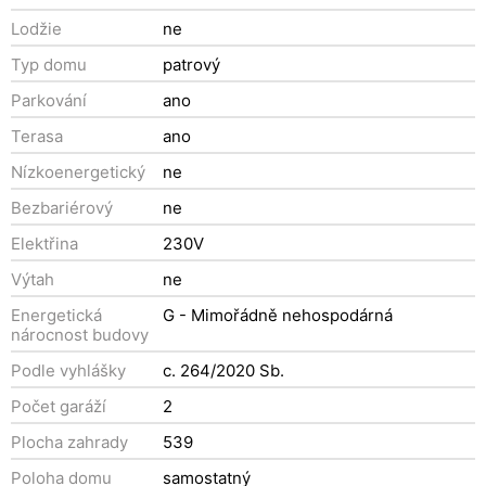
Lodžie
ne
Typ domu
patrový
Parkování
ano
Terasa
ano
Nízkoenergetický
ne
Bezbariérový
ne
Elektřina
230V
Výtah
ne
Energetická
G - Mimořádně nehospodárná
nárocnost budovy
Podle vyhlášky
c. 264/2020 Sb.
Počet garáží
2
Plocha zahrady
539
Poloha domu
samostatný