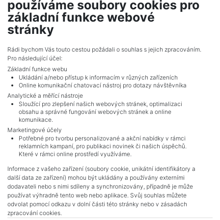
používáme soubory cookies pro
základní funkce webové
MÁM ZÁJEM O HYPOTÉKU
stránky
Rádi bychom Vás touto cestou požádali o souhlas s jejich zpracováním.
Pro následující účel:
Základní funkce webu
Ukládání a/nebo přístup k informacím v různých zařízeních
Online komunikační chatovací nástroj pro dotazy návštěvníka
Analytické a měřící nástroje
Sloužící pro zlepšení našich webových stránek, optimalizaci
obsahu a správné fungování webových stránek a online
komunikace.
Marketingové účely
Potřebné pro tvorbu personalizované a akční nabídky v rámci
reklamních kampaní, pro publikaci novinek či našich úspěchů.
NAVIGACE
Které v rámci online prostředí využíváme.
Obchodní podmínky
Informace z vašeho zařízení (soubory cookie, unikátní identifikátory a
Ochrana osobních údajů
další data ze zařízení) mohou být ukládány a používány externími
Realitní kanceláře
dodavateli nebo s nimi sdíleny a synchronizovány, případně je může
Kontakt
používat výhradně tento web nebo aplikace. Svůj souhlas můžete
odvolat pomocí odkazu v dolní části této stránky nebo v zásadách
Zpracování cookies
zpracování cookies.