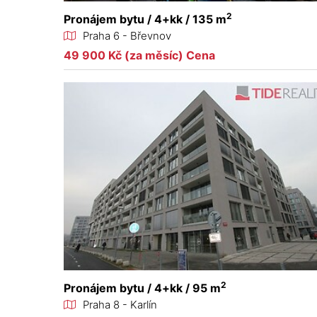
2
Pronájem bytu / 4+kk / 135 m
Praha 6 - Břevnov
49 900 Kč (za měsíc) Cena
2
Pronájem bytu / 4+kk / 95 m
Praha 8 - Karlín