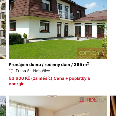
2
Pronájem domu / rodinný dům / 365 m
Praha 6 - Nebušice
93 600 Kč (za měsíc) Cena + poplatky a
energie