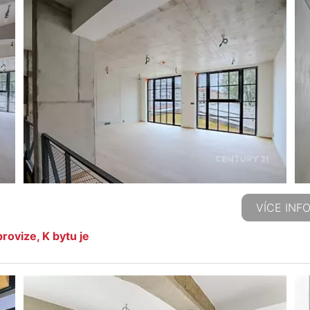
VÍCE INF
ovize, K bytu je