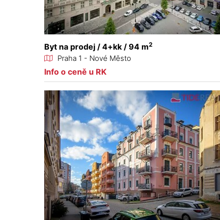
2
Byt na prodej / 4+kk / 94 m
Praha 1 - Nové Město
Info o ceně u RK