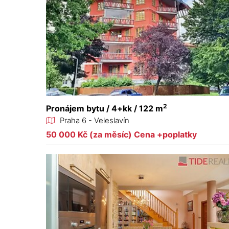
2
Pronájem bytu / 4+kk / 122 m
Praha 6 - Veleslavín
50 000 Kč (za měsíc) Cena +poplatky