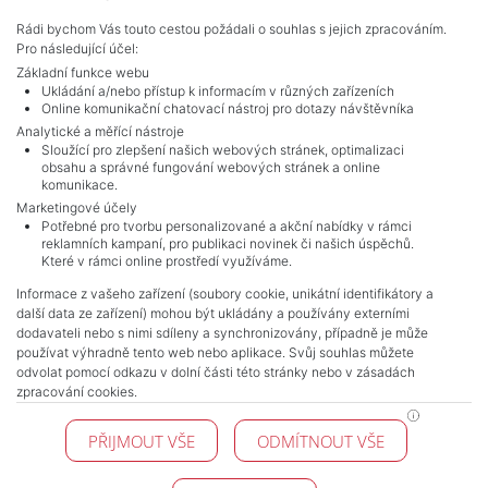
Rádi bychom Vás touto cestou požádali o souhlas s jejich zpracováním.
Pro následující účel:
Základní funkce webu
Ukládání a/nebo přístup k informacím v různých zařízeních
Online komunikační chatovací nástroj pro dotazy návštěvníka
Analytické a měřící nástroje
Sloužící pro zlepšení našich webových stránek, optimalizaci
obsahu a správné fungování webových stránek a online
komunikace.
Marketingové účely
Potřebné pro tvorbu personalizované a akční nabídky v rámci
reklamních kampaní, pro publikaci novinek či našich úspěchů.
NAVIGACE
Které v rámci online prostředí využíváme.
Obchodní podmínky
Informace z vašeho zařízení (soubory cookie, unikátní identifikátory a
Ochrana osobních údajů
další data ze zařízení) mohou být ukládány a používány externími
Realitní kanceláře
dodavateli nebo s nimi sdíleny a synchronizovány, případně je může
Kontakt
používat výhradně tento web nebo aplikace. Svůj souhlas můžete
odvolat pomocí odkazu v dolní části této stránky nebo v zásadách
Zpracování cookies
zpracování cookies.
KONTAKT
PŘIJMOUT VŠE
ODMÍTNOUT VŠE
Pražské reality
Budějovická 778/3