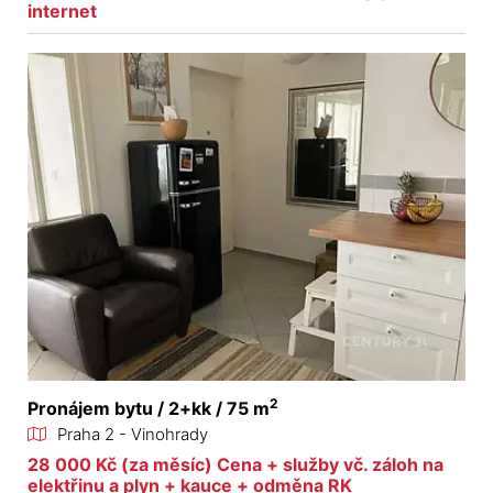
internet
2
Pronájem bytu / 2+kk / 75 m
Praha 2 - Vinohrady
28 000 Kč (za měsíc) Cena + služby vč. záloh na
elektřinu a plyn + kauce + odměna RK