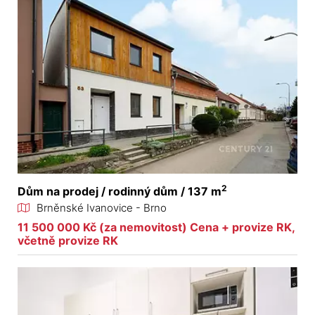
2
Dům na prodej / rodinný dům / 137 m
Brněnské Ivanovice - Brno
11 500 000 Kč (za nemovitost) Cena + provize RK,
včetně provize RK