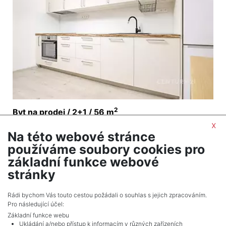
2
Byt na prodej / 2+1 / 56 m
Husovice - Brno
x
Na této webové stránce
6 390 000 Kč (za nemovitost) Cena + provize RK,
používáme soubory cookies pro
včetně provize RK
základní funkce webové
stránky
NÁSLEDUJÍCÍ
Celkem
4,268
inzerátů.
Rádi bychom Vás touto cestou požádali o souhlas s jejich zpracováním.
Pro následující účel:
Základní funkce webu
Ukládání a/nebo přístup k informacím v různých zařízeních