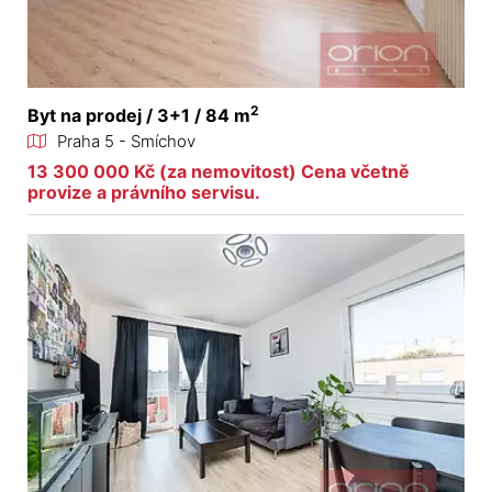
2
Byt na prodej / 3+1 / 84 m
Praha 5 - Smíchov
13 300 000 Kč (za nemovitost) Cena včetně
provize a právního servisu.