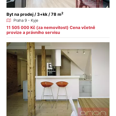
2
Byt na prodej / 3+kk / 78 m
Praha 9 - Kyje
11 505 000 Kč (za nemovitost) Cena včetně
provize a právního servisu