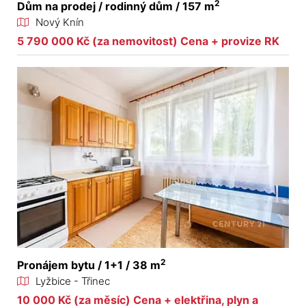
2
Dům na prodej / rodinný dům / 157 m
Nový Knín
5 790 000 Kč (za nemovitost) Cena + provize RK
2
Pronájem bytu / 1+1 / 38 m
Lyžbice - Třinec
10 000 Kč (za měsíc) Cena + elektřina, plyn a