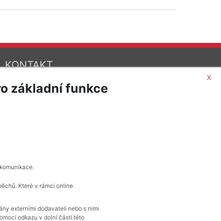
KONTAKT
x
Pražské reality
o základní funkce
Budějovická 778/3
140 00 Praha 4
 komunikace.
pěchů. Které v rámci online
vány externími dodavateli nebo s nimi
mocí odkazu v dolní části této