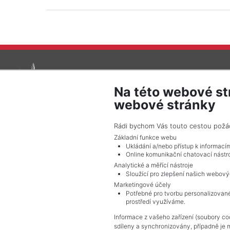
Na této webové st
webové stránky
Rádi bychom Vás touto cestou požádal
© 2026 Pražské reality - Všechna práva vyhrazena !
Základní funkce webu
Ukládání a/nebo přístup k informací
Online komunikační chatovací nástro
Analytické a měřící nástroje
Sloužící pro zlepšení našich webový
Marketingové účely
Potřebné pro tvorbu personalizované
prostředí využíváme.
Informace z vašeho zařízení (soubory coo
sdíleny a synchronizovány, případně je 