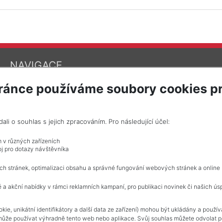
NAVIGACE
Obchodní podmínky
ránce používáme soubory cookies pr
Ochrana osobních údajů
Realitní kanceláře
Kontakt
Zpracování cookies
i o souhlas s jejich zpracováním. Pro následující účel:
m v různých zařízeních
j pro dotazy návštěvníka
ch stránek, optimalizaci obsahu a správné fungování webových stránek a online
 a akční nabídky v rámci reklamních kampaní, pro publikaci novinek či našich ús
kie, unikátní identifikátory a další data ze zařízení) mohou být ukládány a použí
může používat výhradně tento web nebo aplikace. Svůj souhlas můžete odvolat po