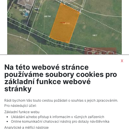
x
Na této webové stránce
2
Pozemek na prodej / stavební parcely / 1074 m
používáme soubory cookies pro
Sudovice - Nový Knín
základní funkce webové
5 608 350 Kč (za nemovitost) Cena cena
stránky
zahrnuje DPH
Rádi bychom Vás touto cestou požádali o souhlas s jejich zpracováním.
Pro následující účel:
Základní funkce webu
Ukládání a/nebo přístup k informacím v různých zařízeních
Online komunikační chatovací nástroj pro dotazy návštěvníka
Analytické a měřící nástroje