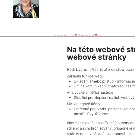
MGR. JIŘÍ PONÍŽIL
ZOBRAZIT
Na této webové st
PONIZIL@FIEDLERREALITY.CZ
webové stránky
Rádi bychom Vás touto cestou požádal
Základní funkce webu
Ukládání a/nebo přístup k informací
Online komunikační chatovací nástro
Analytické a měřící nástroje
Sloužící pro zlepšení našich webový
Marketingové účely
Potřebné pro tvorbu personalizované
prostředí využíváme.
Informace z vašeho zařízení (soubory coo
sdíleny a synchronizovány, případně je 
stránky nebo v zásadách zpracování coo