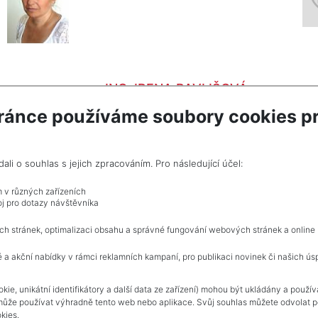
ING. IRENA PAVLIŠOVÁ
ZOBRAZIT
ránce používáme soubory cookies pr
PAVLISOVA@FIEDLERREALITY.CZ
i o souhlas s jejich zpracováním. Pro následující účel:
m v různých zařízeních
j pro dotazy návštěvníka
ch stránek, optimalizaci obsahu a správné fungování webových stránek a online
 a akční nabídky v rámci reklamních kampaní, pro publikaci novinek či našich ús
kie, unikátní identifikátory a další data ze zařízení) mohou být ukládány a použí
může používat výhradně tento web nebo aplikace. Svůj souhlas můžete odvolat po
kies.