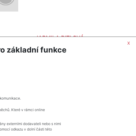
JARMILA PITLOVÁ
x
ZOBRAZIT
o základní funkce
PITLOVA@FIEDLERREALITY.CZ
 komunikace.
pěchů. Které v rámci online
vány externími dodavateli nebo s nimi
mocí odkazu v dolní části této