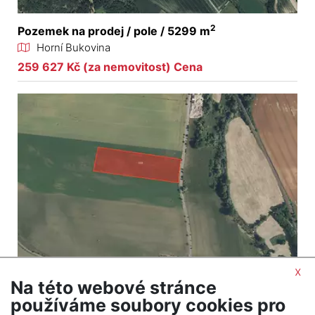
2
Pozemek na prodej / pole / 5299 m
Horní Bukovina
259 627 Kč (za nemovitost) Cena
x
Na této webové stránce
2
Pozemek na prodej / pole / 25197 m
používáme soubory cookies pro
Všejany