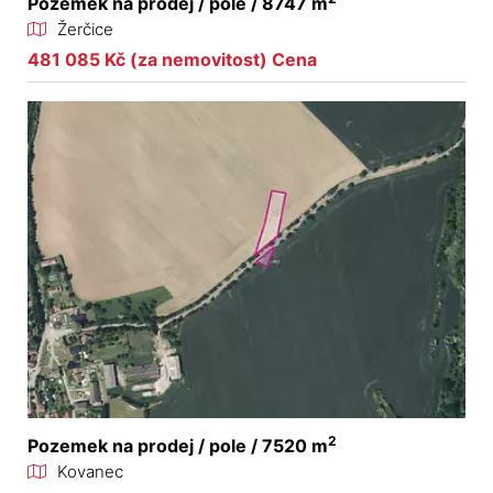
Pozemek na prodej / pole / 8747 m
Žerčice
481 085 Kč (za nemovitost) Cena
2
Pozemek na prodej / pole / 7520 m
Kovanec