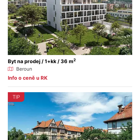
2
Byt na prodej / 1+kk / 36 m
Beroun
Info o ceně u RK
TIP