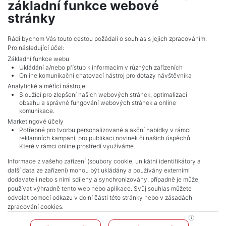
základní funkce webové
1 385 835 Kč (za nemovitost) Cena
stránky
Celkem
10
inzerátů.
Rádi bychom Vás touto cestou požádali o souhlas s jejich zpracováním.
Pro následující účel:
Základní funkce webu
Ukládání a/nebo přístup k informacím v různých zařízeních
Online komunikační chatovací nástroj pro dotazy návštěvníka
Analytické a měřící nástroje
Sloužící pro zlepšení našich webových stránek, optimalizaci
obsahu a správné fungování webových stránek a online
komunikace.
Marketingové účely
Potřebné pro tvorbu personalizované a akční nabídky v rámci
reklamních kampaní, pro publikaci novinek či našich úspěchů.
NAVIGACE
Které v rámci online prostředí využíváme.
Obchodní podmínky
Informace z vašeho zařízení (soubory cookie, unikátní identifikátory a
Ochrana osobních údajů
další data ze zařízení) mohou být ukládány a používány externími
Realitní kanceláře
dodavateli nebo s nimi sdíleny a synchronizovány, případně je může
Kontakt
používat výhradně tento web nebo aplikace. Svůj souhlas můžete
odvolat pomocí odkazu v dolní části této stránky nebo v zásadách
Zpracování cookies
zpracování cookies.
KONTAKT