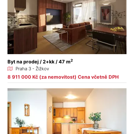
2
Byt na prodej / 2+kk / 47 m
Praha 3 - Žižkov
8 911 000 Kč (za nemovitost) Cena včetně DPH