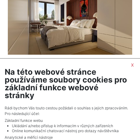
2
Byt na prodej / 2+kk / 47 m
x
Praha 3 - Žižkov
Na této webové stránce
používáme soubory cookies pro
9 283 000 Kč (za nemovitost) Cena včetně DPH
základní funkce webové
stránky
NÁSLEDUJÍCÍ
Celkem
11
inzerátů.
Rádi bychom Vás touto cestou požádali o souhlas s jejich zpracováním.
Pro následující účel:
Základní funkce webu
Ukládání a/nebo přístup k informacím v různých zařízeních
Online komunikační chatovací nástroj pro dotazy návštěvníka
Analytické a měřící nástroje