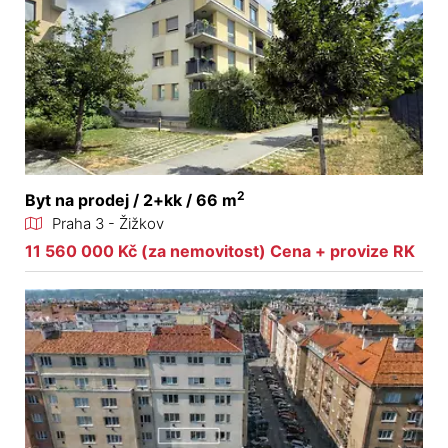
2
Byt na prodej / 2+kk / 66 m
Praha 3 - Žižkov
11 560 000 Kč (za nemovitost) Cena + provize RK