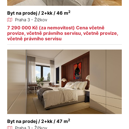
2
Byt na prodej / 2+kk / 46 m
Praha 3 - Žižkov
7 290 000 Kč (za nemovitost) Cena včetně
provize, včetně právního servisu, včetně provize,
včetně právního servisu
2
Byt na prodej / 2+kk / 47 m
Praha 3 - Žižkov