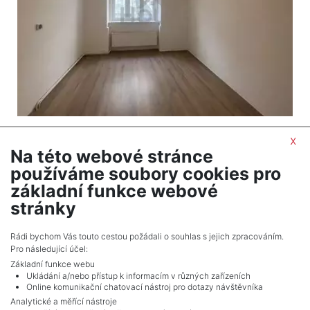
2
Byt na prodej / 3+kk / 63 m
x
Libeň - Praha
Na této webové stránce
6 290 000 Kč (za nemovitost) Cena včetně
používáme soubory cookies pro
provize, včetně právního servisu, včetně provize,
základní funkce webové
včetně právního servisu
stránky
Celkem
2
inzerátů.
Rádi bychom Vás touto cestou požádali o souhlas s jejich zpracováním.
Pro následující účel:
Základní funkce webu
Ukládání a/nebo přístup k informacím v různých zařízeních
Online komunikační chatovací nástroj pro dotazy návštěvníka
Analytické a měřící nástroje