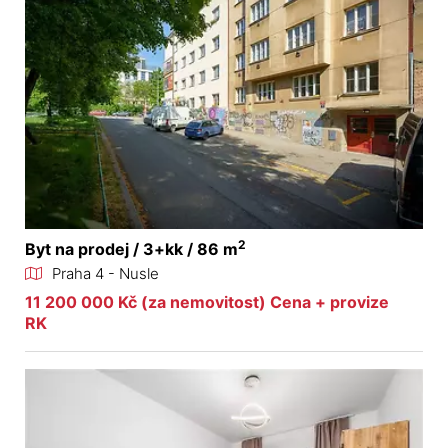
2
Byt na prodej / 3+kk / 86 m
Praha 4 - Nusle
11 200 000 Kč (za nemovitost) Cena + provize
RK