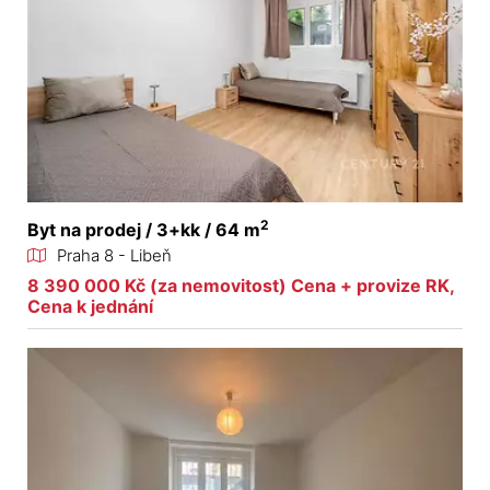
2
Byt na prodej / 3+kk / 64 m
Praha 8 - Libeň
8 390 000 Kč (za nemovitost) Cena + provize RK,
Cena k jednání