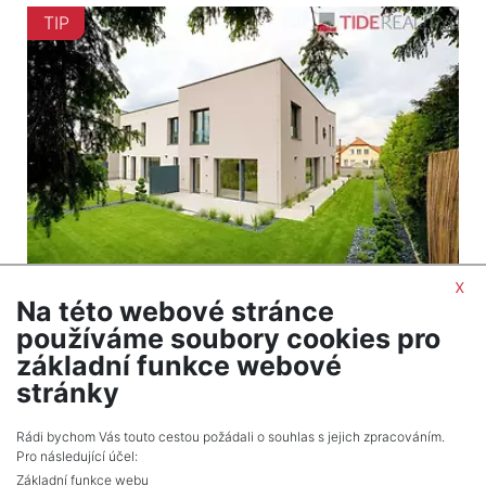
TIP
x
Na této webové stránce
2
Dům na prodej / rodinný dům / 170 m
používáme soubory cookies pro
Praha
základní funkce webové
21 800 000 Kč (za nemovitost) Cena včetně
stránky
provize
Rádi bychom Vás touto cestou požádali o souhlas s jejich zpracováním.
Pro následující účel:
Základní funkce webu