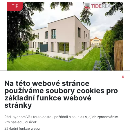
TIP
x
Na této webové stránce
2
Dům na prodej / rodinný dům / 170 m
používáme soubory cookies pro
Praha
základní funkce webové
21 800 000 Kč (za nemovitost) Cena včetně
stránky
provize
Rádi bychom Vás touto cestou požádali o souhlas s jejich zpracováním.
Pro následující účel:
Základní funkce webu