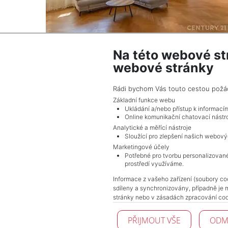
Na této webové st
2
Dům na prodej / rodinný dům / 180 m
webové stránky
Bukol - Vojkovice
10 700 000 Kč (za nemovitost) Cena + proviz
Rádi bychom Vás touto cestou požádal
a právního servisu
Základní funkce webu
Ukládání a/nebo přístup k informací
Online komunikační chatovací nástro
Analytické a měřící nástroje
Sloužící pro zlepšení našich webový
Marketingové účely
Potřebné pro tvorbu personalizované
prostředí využíváme.
Informace z vašeho zařízení (soubory coo
sdíleny a synchronizovány, případně je 
stránky nebo v zásadách zpracování coo
PŘIJMOUT VŠE
ODM