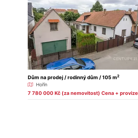
2
Dům na prodej / rodinný dům / 105 m
Hořín
7 780 000 Kč (za nemovitost) Cena + proviz