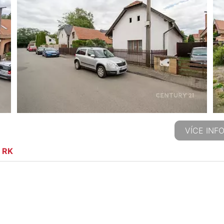
VÍCE INF
e RK