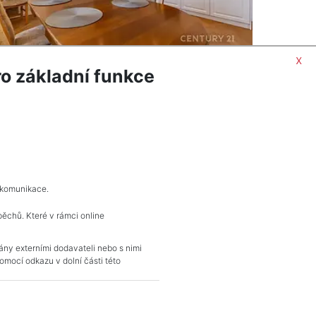
x
o základní funkce
ORMACÍ
POPTAT NEMOVITOST
 komunikace.
pěchů. Které v rámci online
KONTAKT
vány externími dodavateli nebo s nimi
mocí odkazu v dolní části této
Pražské reality
Budějovická 778/3
140 00 Praha 4