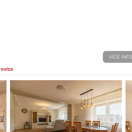
VÍCE INF
rovize