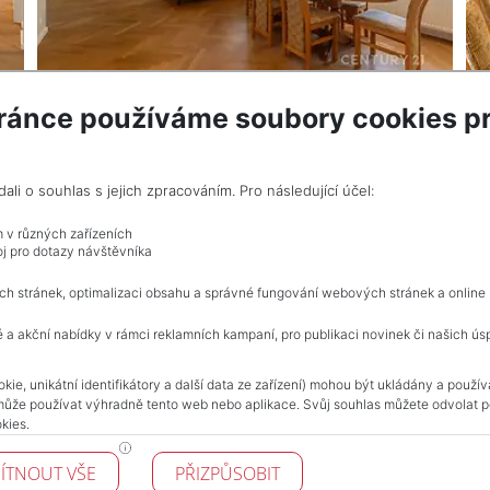
ránce používáme soubory cookies pr
VÍCE INF
e RK, Včetně provize
i o souhlas s jejich zpracováním. Pro následující účel:
m v různých zařízeních
j pro dotazy návštěvníka
Celkem
3
inzerátů.
ch stránek, optimalizaci obsahu a správné fungování webových stránek a online
 a akční nabídky v rámci reklamních kampaní, pro publikaci novinek či našich ús
NAVIGACE
kie, unikátní identifikátory a další data ze zařízení) mohou být ukládány a použí
může používat výhradně tento web nebo aplikace. Svůj souhlas můžete odvolat po
Obchodní podmínky
kies.
Ochrana osobních údajů
Realitní kanceláře
ÍTNOUT VŠE
PŘIZPŮSOBIT
Kontakt