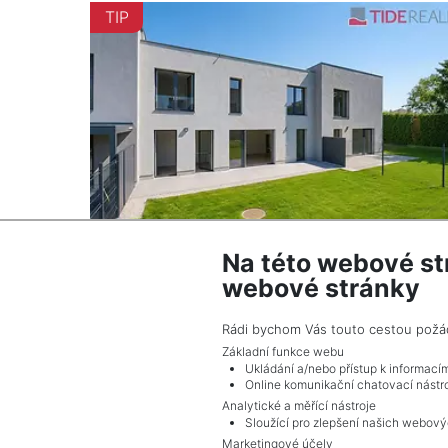
TIP
Na této webové st
webové stránky
2
Dům na prodej / rodinný dům / 147 m
Praha
Rádi bychom Vás touto cestou požádal
18 800 000 Kč (za nemovitost) Cena + provi
Základní funkce webu
RK, Cena k jednání
Ukládání a/nebo přístup k informací
Online komunikační chatovací nástro
Analytické a měřící nástroje
Sloužící pro zlepšení našich webový
Marketingové účely