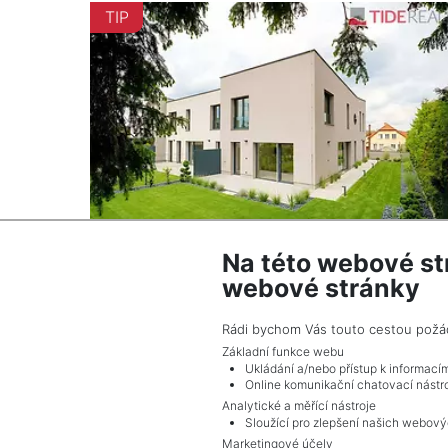
TIP
Na této webové st
webové stránky
2
Dům na prodej / rodinný dům / 170 m
Praha
Rádi bychom Vás touto cestou požádal
21 800 000 Kč (za nemovitost) Cena včetně
Základní funkce webu
provize
Ukládání a/nebo přístup k informací
Online komunikační chatovací nástro
Analytické a měřící nástroje
Sloužící pro zlepšení našich webový
Marketingové účely