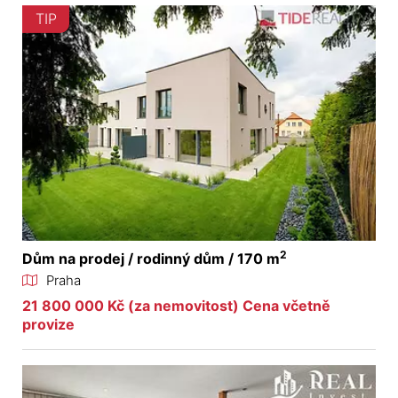
TIP
2
Dům na prodej / rodinný dům / 170 m
Praha
21 800 000 Kč (za nemovitost) Cena včetně
provize