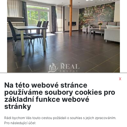
x
2
Dům na prodej / rodinný dům / 524 m
Na této webové stránce
Skršín
používáme soubory cookies pro
12 990 000 Kč (za nemovitost) Cena včetně
základní funkce webové
poplatků, včetně provize, včetně právního servisu
stránky
Celkem
1
inzerátů.
Rádi bychom Vás touto cestou požádali o souhlas s jejich zpracováním.
Pro následující účel: