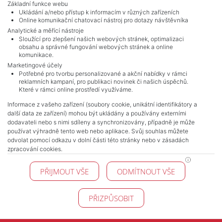
Základní funkce webu
Ukládání a/nebo přístup k informacím v různých zařízeních
Online komunikační chatovací nástroj pro dotazy návštěvníka
Analytické a měřící nástroje
Sloužící pro zlepšení našich webových stránek, optimalizaci
obsahu a správné fungování webových stránek a online
komunikace.
Marketingové účely
Potřebné pro tvorbu personalizované a akční nabídky v rámci
reklamních kampaní, pro publikaci novinek či našich úspěchů.
NAVIGACE
Které v rámci online prostředí využíváme.
Obchodní podmínky
Informace z vašeho zařízení (soubory cookie, unikátní identifikátory a
Ochrana osobních údajů
další data ze zařízení) mohou být ukládány a používány externími
Realitní kanceláře
dodavateli nebo s nimi sdíleny a synchronizovány, případně je může
Kontakt
používat výhradně tento web nebo aplikace. Svůj souhlas můžete
odvolat pomocí odkazu v dolní části této stránky nebo v zásadách
Zpracování cookies
zpracování cookies.
KONTAKT
PŘIJMOUT VŠE
ODMÍTNOUT VŠE
Pražské reality
Budějovická 778/3
140 00 Praha 4
PŘIZPŮSOBIT
© 2026 Pražské reality - Všechna práva vyhrazena !