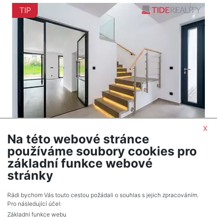
TIP
x
Na této webové stránce
2
Dům na prodej / rodinný dům / 170 m
používáme soubory cookies pro
Praha
základní funkce webové
21 800 000 Kč (za nemovitost) Cena včetně
stránky
provize
Rádi bychom Vás touto cestou požádali o souhlas s jejich zpracováním.
Pro následující účel:
Základní funkce webu