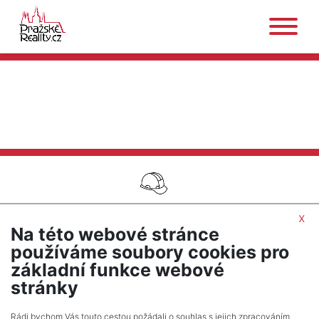
NA PRODEJ
/
GARÁŽ
/
OKRES PŘÍBRAM
x
Na této webové stránce
SEŘADIT PODLE CENY
používáme soubory cookies pro
základní funkce webové
UPRAVIT HLEDÁNÍ
stránky
Rádi bychom Vás touto cestou požádali o souhlas s jejich zpracováním.