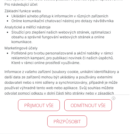
Pro následující účel:
Základní funkce webu
Ukládání a/nebo přístup k informacím v různých zařízeních
Online komunikační chatovací nástroj pro dotazy návštěvníka
Analytické a měřící nástroje
Sloužící pro zlepšení našich webových stránek, optimalizaci
obsahu a správné fungování webových stránek a online
komunikace.
Marketingové účely
NAVIGACE
Potřebné pro tvorbu personalizované a akční nabídky v rámci
reklamních kampaní, pro publikaci novinek či našich úspěchů.
Obchodní podmínky
Které v rámci online prostředí využíváme.
Ochrana osobních údajů
Informace z vašeho zařízení (soubory cookie, unikátní identifikátory a
Realitní kanceláře
další data ze zařízení) mohou být ukládány a používány externími
Kontakt
dodavateli nebo s nimi sdíleny a synchronizovány, případně je může
Zpracování cookies
používat výhradně tento web nebo aplikace. Svůj souhlas můžete
odvolat pomocí odkazu v dolní části této stránky nebo v zásadách
KONTAKT
zpracování cookies.
PŘIJMOUT VŠE
ODMÍTNOUT VŠE
Pražské reality
Budějovická 778/3
140 00 Praha 4
PŘIZPŮSOBIT
© 2026 Pražské reality - Všechna práva vyhrazena !